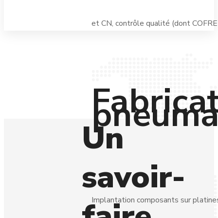
et CN, contrôle qualité (dont COFR
Fabrica
pneumat
Un
savoir-
Implantation composants sur platines
faire