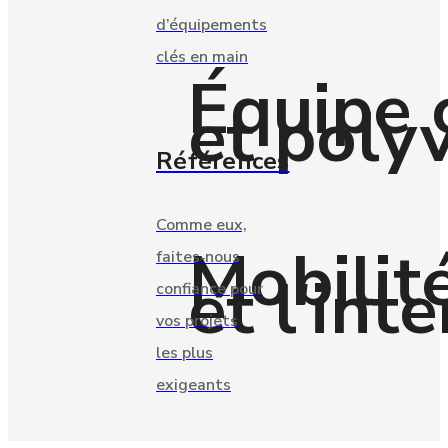
d’équipements
clés en main
Équipe c
et poly
Références
Comme eux,
Mobilité
faites‑nous
et l'int
confiance pour
vos projets
les plus
exigeants