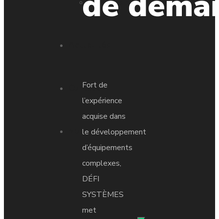
de dema
Industrie nucléaire
Actualités
Fort de
Contact
l’expérience
acquise dans
Nous rejoindre
le développement
d’équipements
complexes,
DÉFI
SYSTÈMES
met