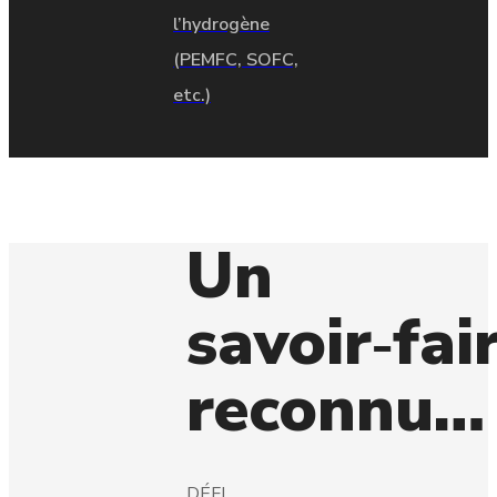
l’hydrogène
(PEMFC, SOFC,
etc.)
Un
savoir‑fai
reconnu…
DÉFI