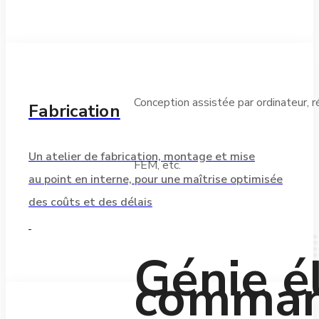
Conception assistée par ordinateur, 
Fabrication
Un atelier de fabrication, montage et mise
FEM, etc.
au point en interne, pour une maîtrise optimisée
des coûts et des délais
Génie é
comma