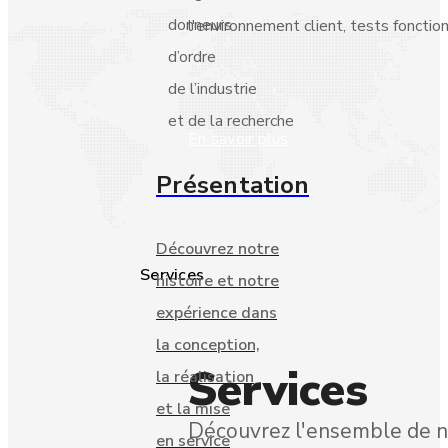
donneurs
l'environnement client, tests fonctio
d’ordre
de l’industrie
et de la recherche
En savoir plus
Présentation
Découvrez notre
Services
histoire et notre
expérience dans
la conception,
Services
la réalisation
et la mise
Découvrez l'ensemble de no
en service