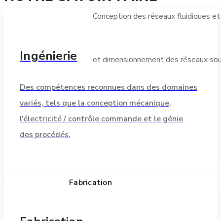
Conception des réseaux fluidiques e
Ingénierie
et dimensionnement des réseaux sous
Des compétences reconnues dans des domaines
variés, tels que la conception mécanique,
En savoir plus
l’électricité / contrôle commande et le génie
des procédés.
Fabrication