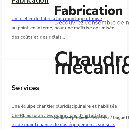
Fabrication
Fabrication
Un atelier de fabrication montage et mise
Découvrez l'ensemble de n
au point en interne, pour une maîtrise optimisée
des coûts et des délais…
Chaudro
mécani
Services
Une équipe chantier pluridisciplinaire et habilitée
CEFRI, assurant les opérations d’installation
Soudure procédé TIG / MIG / baguette 
et de maintenance de nos équipements sur site.